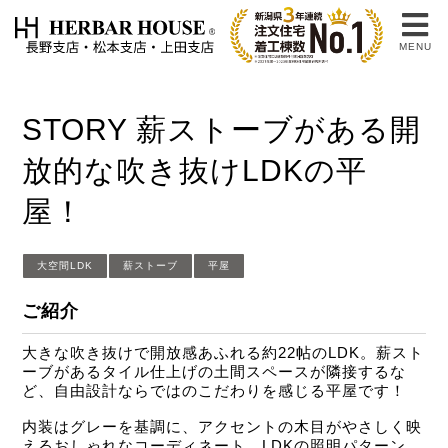
MENU
STORY 薪ストーブがある開
放的な吹き抜けLDKの平
屋！
大空間LDK
薪ストーブ
平屋
ご紹介
大きな吹き抜けで開放感あふれる約22帖のLDK。薪スト
ーブがあるタイル仕上げの土間スペースが隣接するな
ど、自由設計ならではのこだわりを感じる平屋です！
内装はグレーを基調に、アクセントの木目がやさしく映
えるおしゃれなコーディネート。LDKの照明パターン