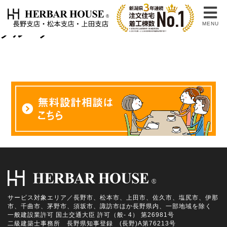
土地・不動産情報タグ:
ハーバーハウス
MENU
グループ
サービス対象エリア／長野市、松本市、上田市、佐久市、塩尻市、伊那
市、千曲市、茅野市、須坂市、諏訪市ほか長野県内、一部地域を除く
一般建設業許可 国土交通大臣 許可（般- 4） 第26981号
二級建築士事務所 長野県知事登録 (長野)A第76213号