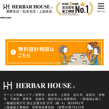
土地・不動産情報タグ:
城⼭小学校 不
MENU
動産
サービス対象エリア／長野市、松本市、上田市、佐久市、塩尻市、伊那
市、千曲市、茅野市、須坂市、諏訪市ほか長野県内、一部地域を除く
一般建設業許可 国土交通大臣 許可（般- 4） 第26981号
二級建築士事務所 長野県知事登録 (長野)A第76213号