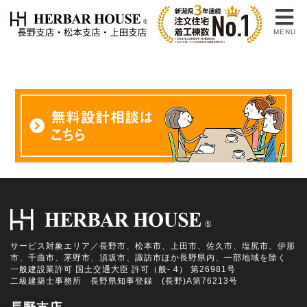
土地・不動産情報タグ:
城⼭小学校
MENU
サービス対象エリア／長野市、松本市、上田市、佐久市、塩尻市、伊那
市、千曲市、茅野市、須坂市、諏訪市ほか長野県内、一部地域を除く
一般建設業許可 国土交通大臣 許可（般- 4） 第26981号
二級建築士事務所 長野県知事登録 (長野)A第76213号