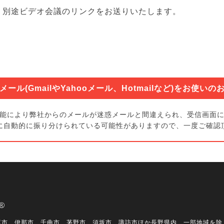
、別途ビデオ会議のリンクをお送りいたします。
。
メール(GmailやYahooメール、Hotmailなど)をお使いの
能により弊社からのメールが迷惑メールと間違えられ、受信画面
に自動的に振り分けられている可能性がありますので、一度ご確認
尻市、伊那市、千曲市、茅野市、須坂市、諏訪市ほか長野県内、一部地域を除