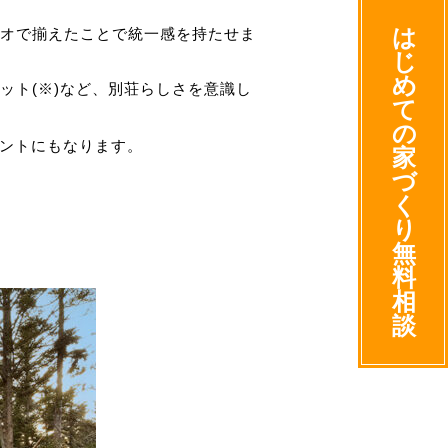
は
オで揃えたことで統一感を持たせま
じ
め
ット(※)など、別荘らしさを意識し
て
の
セントにもなります。
家
づ
く
り
無
料
相
談