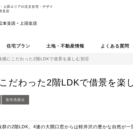
本・上田エリアの注文住宅・デザイ
田支店
住宅プラン
土地・不動産情報
よくある質問
放感にこだわった2階LDKで借景を楽しむ別荘
こだわった2階LDKで借景を楽
造作洗面台
抜群の2階LDK。4連の大開口窓からは軽井沢の豊かな自然が