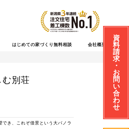
資
料
はじめての家づくり無料相談
会社概要
請
求
・
お
しむ別荘
問
い
合
わ
せ
一望でき、これぞ借景という大パノラ