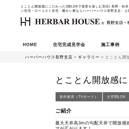
とことん開放感にこだわった2階LDKで借景を楽しむ別荘| 長野・松
ン住宅・ローコスト住宅・暖かい家ならハーバーハウス長野支店・上
HOME
住宅完成見学会
施工事例
ハーバーハウス長野支店
>
ギャラリー
>
とことん開
とことん開放感に
造作家具（TVボード）
大空間LDK
ご紹介
最大天井高3mの勾配天井で開放感
マが広がります！