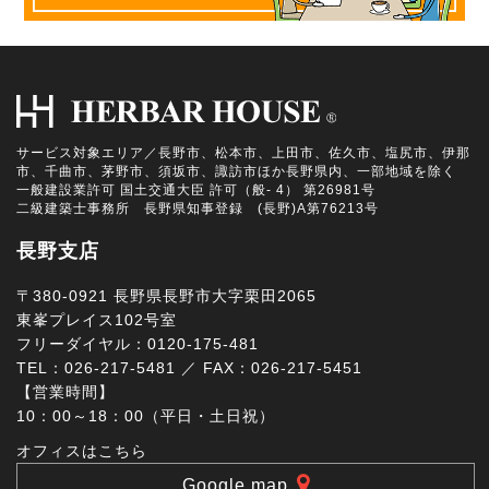
サービス対象エリア／長野市、松本市、上田市、佐久市、塩尻市、伊那
市、千曲市、茅野市、須坂市、諏訪市ほか長野県内、一部地域を除く
一般建設業許可 国土交通大臣 許可（般- 4） 第26981号
二級建築士事務所 長野県知事登録 (長野)A第76213号
長野支店
〒380-0921 長野県長野市大字栗田2065
東峯プレイス102号室
フリーダイヤル：0120-175-481
TEL：026-217-5481 ／ FAX：026-217-5451
【営業時間】
10：00～18：00（平日・土日祝）
オフィスはこちら
Google map