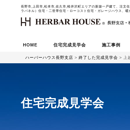
長野市,上田市,松本市,佐久市,軽井沢町エリアの新築一戸建て、注文
ラパネル）住宅・二世帯住宅・ローコスト住宅・ガレージハウス、暖
HOME
住宅完成見学会
施工事例
ハーバーハウス長野支店
>
終了した完成見学会
>
上
住宅完成見学会