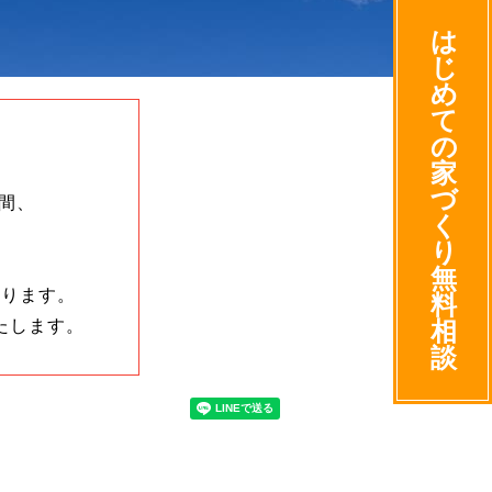
は
じ
め
て
の
家
づ
の間、
く
り
無
承ります。
料
たします。
相
談