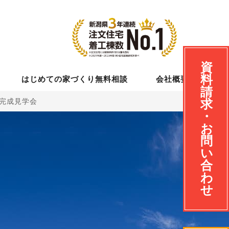
資
料
はじめての家づくり無料相談
会社概要
請
宅完成見学会
求
・
お
問
い
合
わ
せ