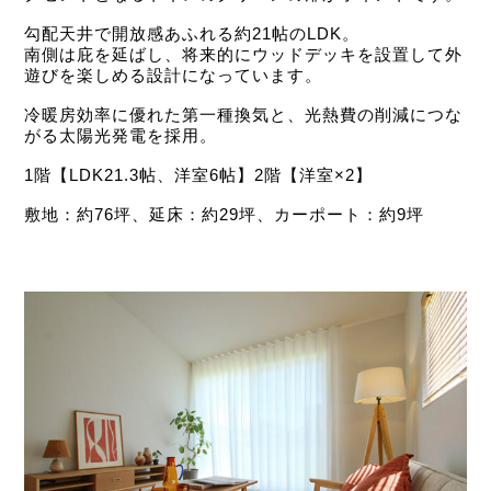
勾配天井で開放感あふれる約21帖のLDK。
南側は庇を延ばし、将来的にウッドデッキを設置して外
遊びを楽しめる設計になっています。
冷暖房効率に優れた第一種換気と、光熱費の削減につな
がる太陽光発電を採用。
1階【LDK21.3帖、洋室6帖】2階【洋室×2】
敷地：約76坪、延床：約29坪、カーポート：約9坪