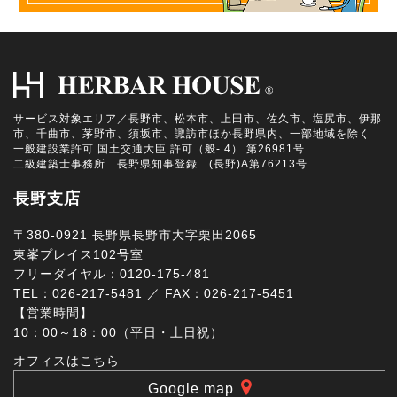
サービス対象エリア／長野市、松本市、上田市、佐久市、塩尻市、伊那
市、千曲市、茅野市、須坂市、諏訪市ほか長野県内、一部地域を除く
一般建設業許可 国土交通大臣 許可（般- 4） 第26981号
二級建築士事務所 長野県知事登録 (長野)A第76213号
長野支店
〒380-0921 長野県長野市大字栗田2065
東峯プレイス102号室
フリーダイヤル：0120-175-481
TEL：026-217-5481 ／ FAX：026-217-5451
【営業時間】
10：00～18：00（平日・土日祝）
オフィスはこちら
Google map