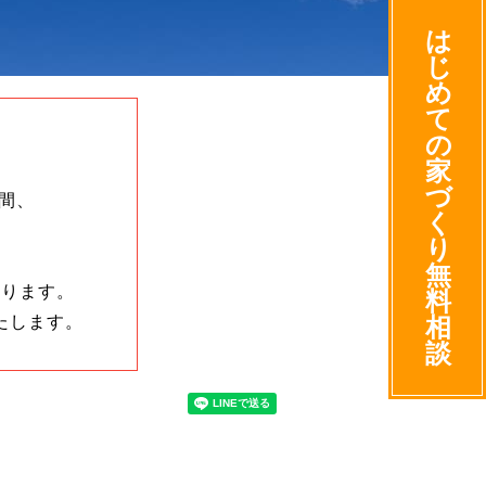
は
じ
め
て
の
家
づ
の間、
く
り
無
承ります。
料
たします。
相
談