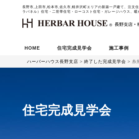
長野市,上田市,松本市,佐久市,軽井沢町エリアの新築一戸建て、注文
ラパネル）住宅・二世帯住宅・ローコスト住宅・ガレージハウス、暖
HOME
住宅完成見学会
施工事例
ハーバーハウス長野支店
>
終了した完成見学会
>
糸
住宅完成見学会