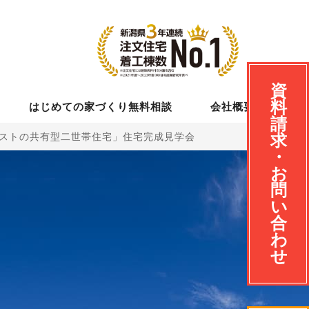
資
料
はじめての家づくり無料相談
会社概要
請
イストの共有型二世帯住宅」住宅完成見学会
求
・
お
問
い
合
わ
せ