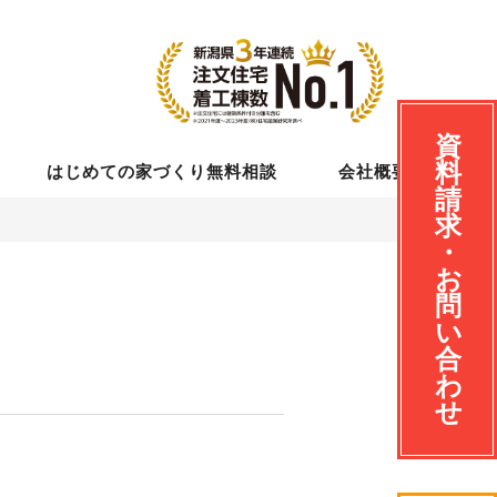
資
料
はじめての家づくり無料相談
会社概要
請
求
・
お
問
い
合
わ
せ