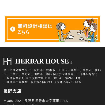
サービス対象エリア／長野市、松本市、上田市、佐久市、塩尻市、伊那
市、千曲市、茅野市、須坂市、諏訪市ほか長野県内、一部地域を除く
一般建設業許可 国土交通大臣 許可（般- 4） 第26981号
二級建築士事務所 長野県知事登録 (長野)A第76213号
長野支店
〒380-0921 長野県長野市大字栗田2065