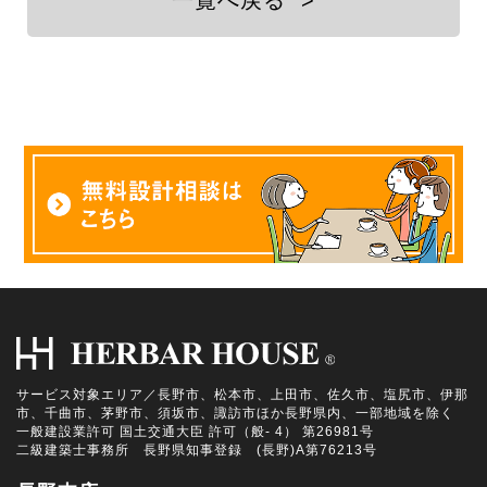
一覧へ戻る
>
サービス対象エリア／長野市、松本市、上田市、佐久市、塩尻市、伊那
市、千曲市、茅野市、須坂市、諏訪市ほか長野県内、一部地域を除く
一般建設業許可 国土交通大臣 許可（般- 4） 第26981号
二級建築士事務所 長野県知事登録 (長野)A第76213号