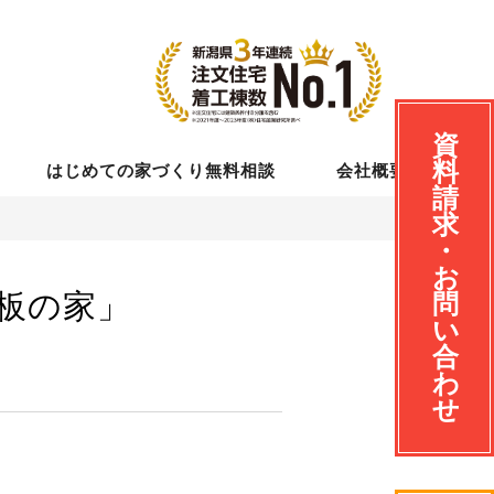
資
料
はじめての家づくり無料相談
会社概要
請
求
・
お
板の家」
問
い
合
わ
せ