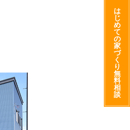
は
じ
め
て
の
家
づ
く
り
無
料
相
談