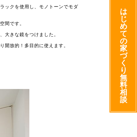
ラックを使用し、モノトーンでモダ
は
じ
空間です。
め
て
、大きな鏡をつけました。
の
り開放的！多目的に使えます。
家
づ
く
り
無
料
相
談