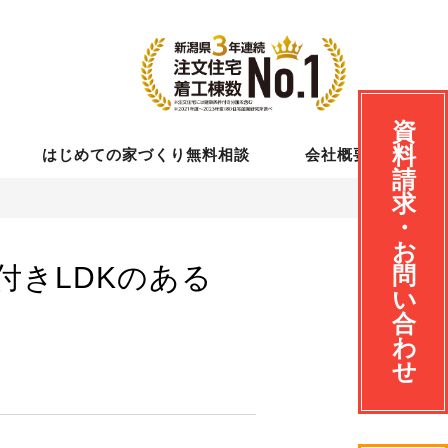
資
料
はじめての家づくり無料相談
会社概要
請
求
・
お
きLDKのある
問
い
合
わ
せ