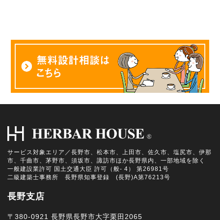
サービス対象エリア／長野市、松本市、上田市、佐久市、塩尻市、伊那
市、千曲市、茅野市、須坂市、諏訪市ほか長野県内、一部地域を除く
一般建設業許可 国土交通大臣 許可（般- 4） 第26981号
二級建築士事務所 長野県知事登録 (長野)A第76213号
長野支店
〒380-0921 長野県長野市大字栗田2065