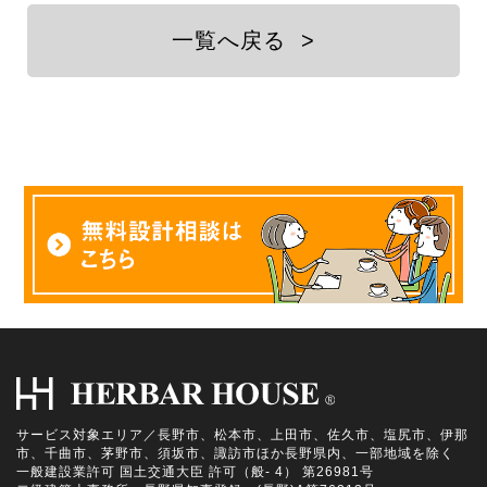
一覧へ戻る
>
サービス対象エリア／長野市、松本市、上田市、佐久市、塩尻市、伊那
市、千曲市、茅野市、須坂市、諏訪市ほか長野県内、一部地域を除く
一般建設業許可 国土交通大臣 許可（般- 4） 第26981号