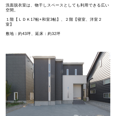
洗面脱衣室は、物干しスペースとしても利用できる広い
空間。
１階【ＬＤＫ17帖+和室3帖】、２階【寝室、洋室２
室】
敷地：約43坪、延床：約32坪