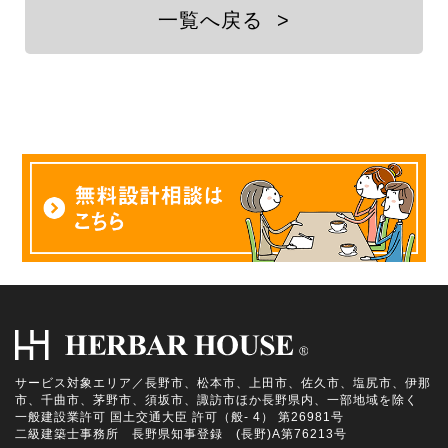
一覧へ戻る
>
サービス対象エリア／長野市、松本市、上田市、佐久市、塩尻市、伊那
市、千曲市、茅野市、須坂市、諏訪市ほか長野県内、一部地域を除く
一般建設業許可 国土交通大臣 許可（般- 4） 第26981号
二級建築士事務所 長野県知事登録 (長野)A第76213号