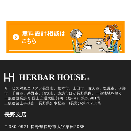
サービス対象エリア／長野市、松本市、上田市、佐久市、塩尻市、伊那
市、千曲市、茅野市、須坂市、諏訪市ほか長野県内、一部地域を除く
一般建設業許可 国土交通大臣 許可（般- 4） 第26981号
二級建築士事務所 長野県知事登録 (長野)A第76213号
長野支店
〒380-0921 長野県長野市大字栗田2065