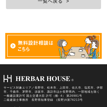
一覧へ戻る
>
サービス対象エリア／長野市、松本市、上田市、佐久市、塩尻市、伊那
市、千曲市、茅野市、須坂市、諏訪市ほか長野県内、一部地域を除く
一般建設業許可 国土交通大臣 許可（般- 4） 第26981号
二級建築士事務所 長野県知事登録 (長野)A第76213号