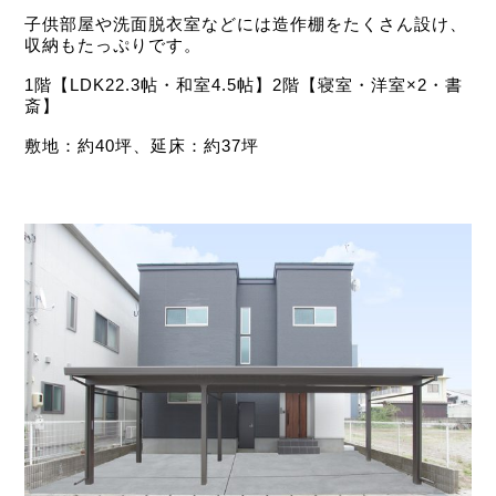
子供部屋や洗面脱衣室などには造作棚をたくさん設け、
収納もたっぷりです。
1階【LDK22.3帖・和室4.5帖】2階【寝室・洋室×2・書
斎】
敷地：約40坪、延床：約37坪