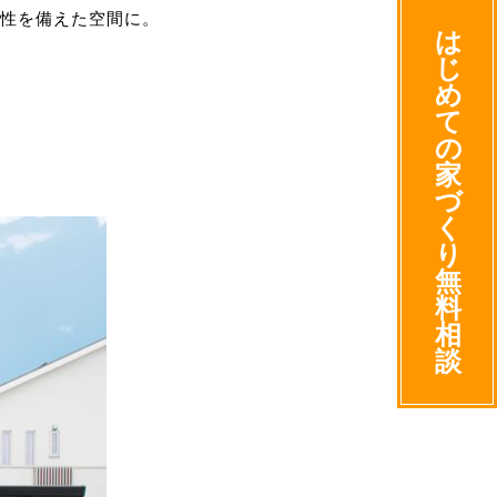
性を備えた空間に。
は
じ
め
て
の
家
づ
く
り
無
料
相
談