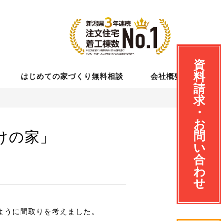
資
料
はじめての家づくり無料相談
会社概要
請
求
・
お
けの家」
問
い
合
わ
せ
ように間取りを考えました。