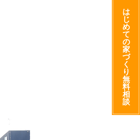
は
じ
め
て
の
家
づ
く
り
無
料
相
談