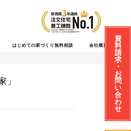
資
料
はじめての家づくり無料相談
会社概要
請
求
・
お
家」
問
い
合
わ
せ