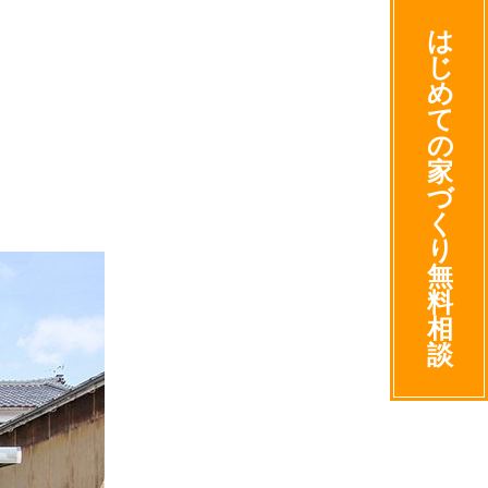
は
じ
め
て
の
家
づ
く
り
無
料
相
談