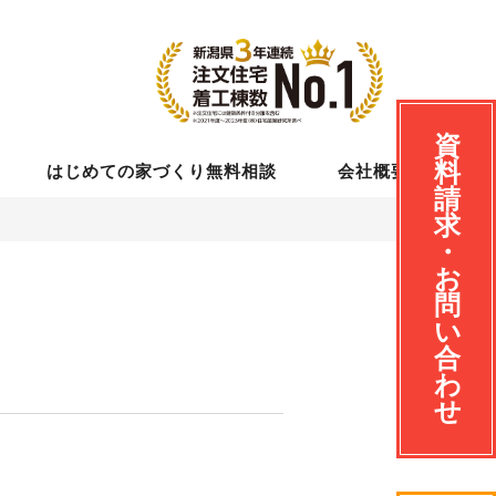
資
料
はじめての家づくり無料相談
会社概要
請
求
・
お
問
い
合
わ
せ