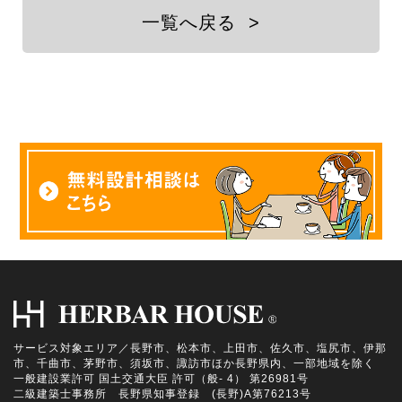
一覧へ戻る
>
サービス対象エリア／長野市、松本市、上田市、佐久市、塩尻市、伊那
市、千曲市、茅野市、須坂市、諏訪市ほか長野県内、一部地域を除く
一般建設業許可 国土交通大臣 許可（般- 4） 第26981号
二級建築士事務所 長野県知事登録 (長野)A第76213号