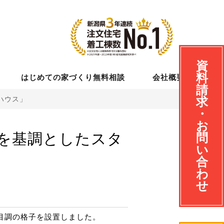
資
料
はじめての家づくり無料相談
会社概要
請
ハウス」
求
・
お
を基調としたスタ
問
い
合
わ
せ
目調の格子を設置しました。