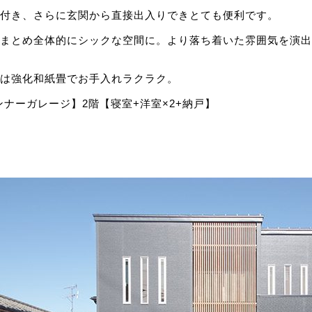
付き、さらに玄関から直接出入りできとても便利です。
まとめ全体的にシックな空間に。より落ち着いた雰囲気を演出
は強化和紙畳でお手入れラクラク。
+インナーガレージ】2階【寝室+洋室×2+納戸】