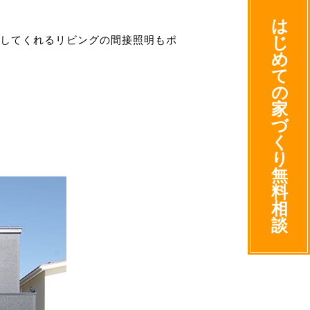
は
じ
してくれるリビングの間接照明もポ
め
て
の
家
づ
く
り
無
料
相
談