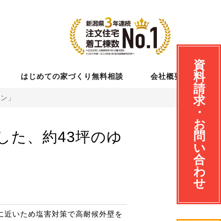
資
料
はじめての家づくり無料相談
会社概要
請
ラン」
求
・
お
した、約43坪のゆ
問
い
合
わ
せ
に近いため塩害対策で高耐候外壁を