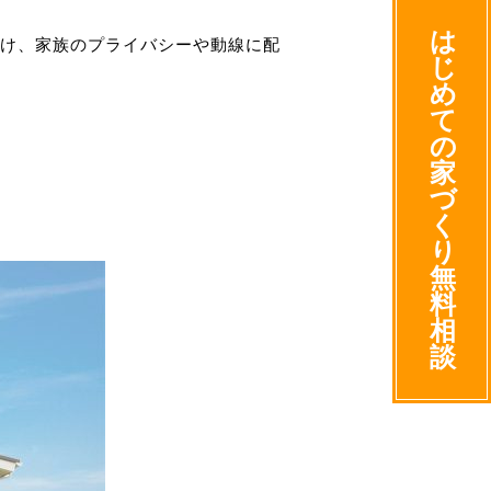
は
け、家族のプライバシーや動線に配
じ
め
て
の
家
づ
く
り
無
料
相
談