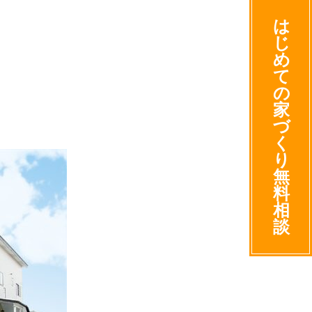
は
じ
め
て
の
家
づ
く
り
無
料
相
談