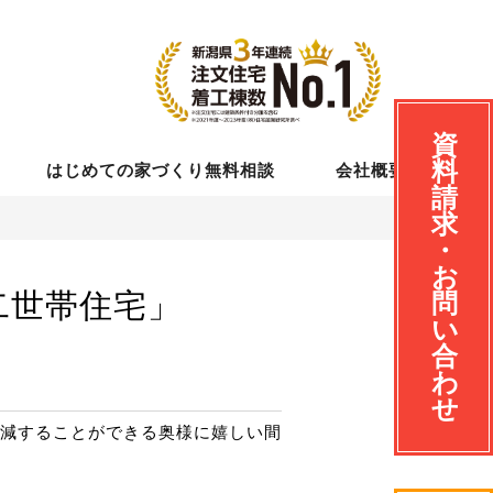
資
料
はじめての家づくり無料相談
会社概要
請
求
・
お
二世帯住宅」
問
い
合
わ
せ
減することができる奥様に嬉しい間