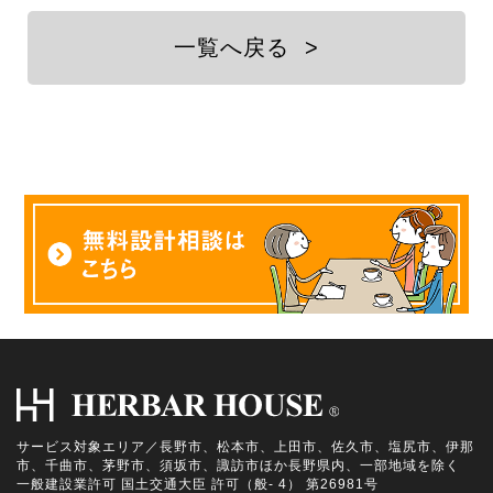
一覧へ戻る
>
サービス対象エリア／長野市、松本市、上田市、佐久市、塩尻市、伊那
市、千曲市、茅野市、須坂市、諏訪市ほか長野県内、一部地域を除く
一般建設業許可 国土交通大臣 許可（般- 4） 第26981号