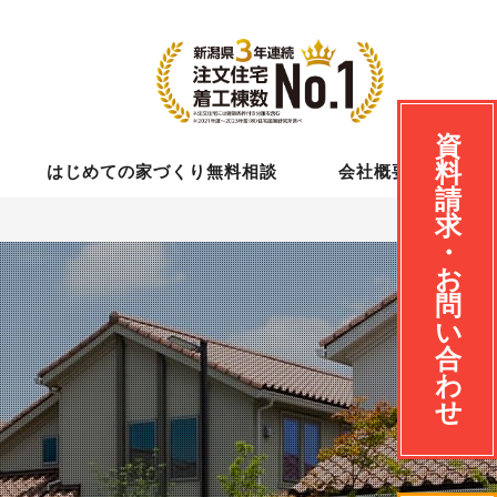
資
料
はじめての家づくり無料相談
会社概要
請
求
・
お
問
い
合
わ
せ