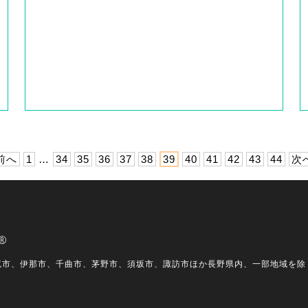
 前へ
1
…
34
35
36
37
38
39
40
41
42
43
44
次へ
尻市、伊那市、千曲市、茅野市、須坂市、諏訪市ほか長野県内、一部地域を除