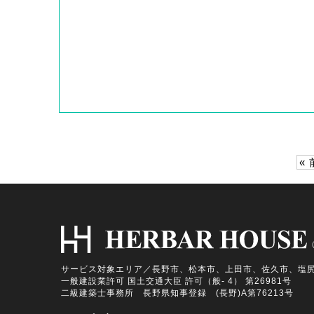
«
サービス対象エリア／長野市、松本市、上田市、佐久市、塩
一般建設業許可 国土交通大臣 許可（般- 4） 第26981号
二級建築士事務所 長野県知事登録 (長野)A第76213号