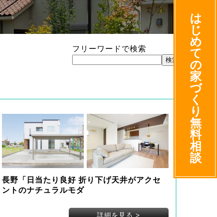
は
じ
め
フリーワードで検索
て
の
家
づ
く
り
無
料
相
談
長野「日当たり良好 折り下げ天井がアクセ
ントのナチュラルモダ
詳細を見る
>