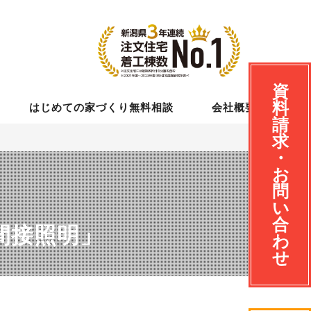
資
料
はじめての家づくり無料相談
会社概要
請
求
・
お
問
い
合
間接照明」
わ
せ