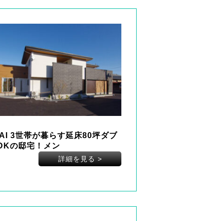
RAI 3世帯が暮らす延床80坪ダブ
DKの邸宅！メン
詳細を見る
>