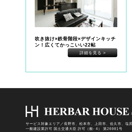
吹き抜け×鉄骨階段×デザインキッチ
ン！広くてかっこいい22帖
詳細を見る
>
サービス対象エリア／長野市、松本市、上田市、佐久市、塩
一般建設業許可 国土交通大臣 許可（般- 4） 第26981号