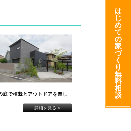
は
じ
め
て
の
家
づ
く
り
無
料
相
談
の庭で植栽とアウトドアを楽し
詳細を見る
>