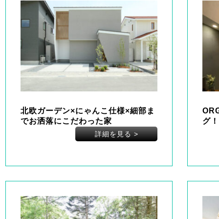
北欧ガーデン×にゃんこ仕様×細部ま
OR
でお洒落にこだわった家
グ！
詳細を見る
>