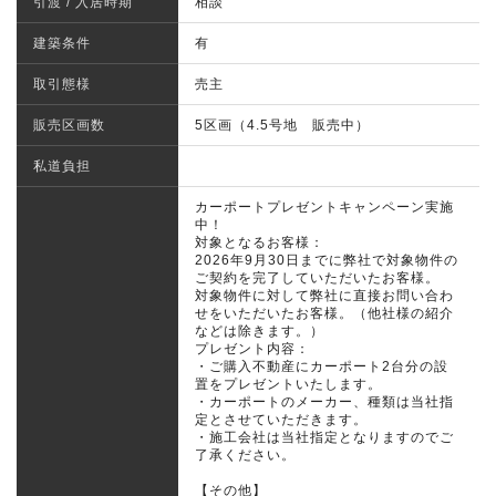
引渡 / 入居時期
相談
建築条件
有
取引態様
売主
販売区画数
5区画（4.5号地 販売中）
私道負担
カーポートプレゼントキャンペーン実施
中！
対象となるお客様：
2026年9月30日までに弊社で対象物件の
ご契約を完了していただいたお客様。
対象物件に対して弊社に直接お問い合わ
せをいただいたお客様。（他社様の紹介
などは除きます。）
プレゼント内容：
・ご購入不動産にカーポート2台分の設
置をプレゼントいたします。
・カーポートのメーカー、種類は当社指
定とさせていただきます。
・施工会社は当社指定となりますのでご
了承ください。
【その他】