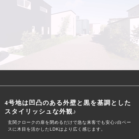
4号地は凹凸のある外壁と黒を基調とした
スタイリッシュな外観♪
玄関クロークの扉を閉めるだけで急な来客でも安心♪白ベー
スに木目を活かしたLDKはより広く感じます。