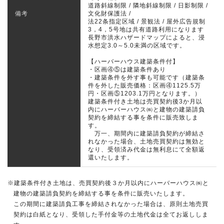
道路斜線制限 / 隣地斜線制限 / 日影制限 /
備考
文化財保護法 /
法22条指定区域 / 景観法 / 屋外広告規制
3，4，5号地は共有道路利用になります
長野市洪水ハザードマップによると、浸
水想定3.0～5.0未満の区域です。
【ハーバーハウス建築条件付】
・区画④⑤は建築条件あり
・建築条件を外す事も可能です（建築条
件を外した販売価格：区画④1125.5万
円・区画⑤1203.1万円となります。）
建築条件付き土地は売買契約後3か月以
内にハーバーハウス㈱と建物の建築請負
契約を締結する事を条件に販売致しま
す。
万一、期間内に建築請負契約が締結さ
れなかった場合、土地売買契約は無効と
なり、受領済み代金は無利息にて全額返
還いたします。
※建築条件付き土地は、売買契約後３か月以内にハーバーハウス㈱と
建物の建築請負契約を締結する事を条件に販売いたします。
この期間に建築請負工事を締結されなかった場合は、原則土地売買
契約は白紙となり、受領した手付金等の土地代金は全てお返ししま