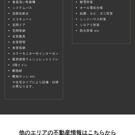
食器洗い乾燥機
耐雪対策
システムバス
オール電化仕様
洗面化粧台
結露、カビ、ダニ対策
エコキュート
シックハウス対策
玄関ドア
シロアリ対策
玄関収納
防火対策 etc
全室建具
全室照明
各室収納
カラーモニター付インターホン
暖房便座ウォシュレットトイレ
2階トイレ
断熱材
断熱サッシ etc
※住宅タイプにより設備・仕様
が異なります。
他のエリアの不動産情報はこちらから