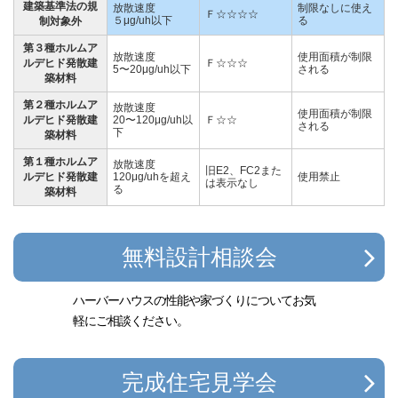
建築基準法の規
放散速度
制限なしに使え
Ｆ☆☆☆☆
５μg/uh以下
る
制対象外
第３種ホルムア
放散速度
使用面積が制限
ルデヒド発散建
Ｆ☆☆☆
5〜20μg/uh以下
される
築材料
第２種ホルムア
放散速度
使用面積が制限
ルデヒド発散建
20〜120μg/uh以
Ｆ☆☆
される
下
築材料
第１種ホルムア
放散速度
旧E2、FC2また
ルデヒド発散建
120μg/uhを超え
使用禁止
は表示なし
る
築材料
無料設計相談会
ハーバーハウスの性能や家づくりについて
お気
軽にご相談ください。
完成住宅見学会