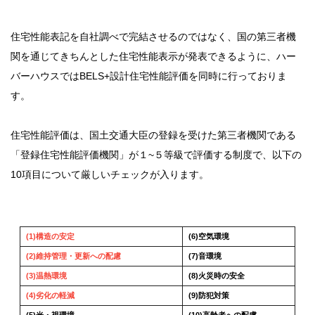
住宅性能表記を自社調べで完結させるのではなく、国の第三者機
関を通じてきちんとした住宅性能表示が発表できるように、ハー
バーハウスではBELS+設計住宅性能評価を同時に行っておりま
す。
住宅性能評価は、国土交通大臣の登録を受けた第三者機関である
「登録住宅性能評価機関」が１~５等級で評価する制度で、以下の
10項目について厳しいチェックが入ります。
(1)構造の安定
(6)空気環境
(2)維持管理・更新への配慮
(7)音環境
(3)温熱環境
(8)火災時の安全
(4)劣化の軽減
(9)防犯対策