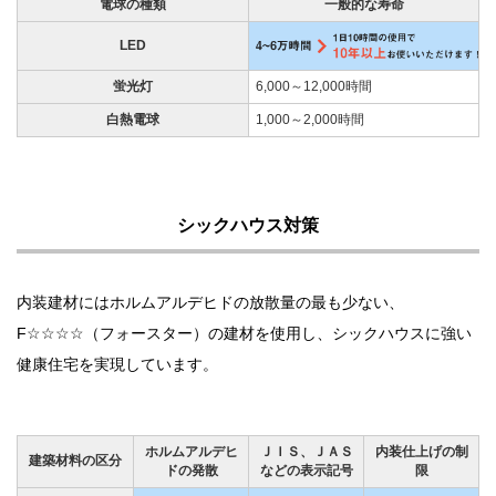
電球の種類
一般的な寿命
LED
蛍光灯
6,000～12,000時間
白熱電球
1,000～2,000時間
シックハウス対策
内装建材にはホルムアルデヒドの放散量の最も少ない、
F☆☆☆☆（フォースター）の建材を使用し、シックハウスに強い
健康住宅を実現しています。
ホルムアルデヒ
ＪＩＳ、ＪＡＳ
内装仕上げの制
建築材料の区分
ドの発散
などの表示記号
限